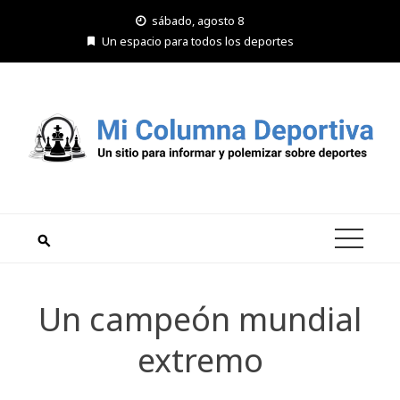
Saltar
sábado, agosto 8
al
Un espacio para todos los deportes
contenido
Un campeón mundial
extremo