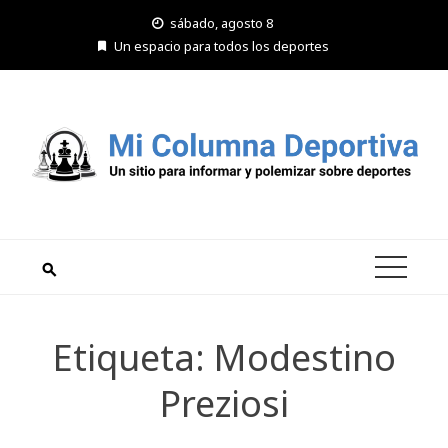
Saltar
sábado, agosto 8
al
Un espacio para todos los deportes
contenido
Etiqueta:
Modestino
Preziosi