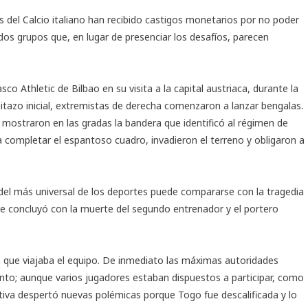
os del Calcio italiano han recibido castigos monetarios por no poder
os grupos que, en lugar de presenciar los desafíos, parecen
o Athletic de Bilbao en su visita a la capital austriaca, durante la
pitazo inicial, extremistas de derecha comenzaron a lanzar bengalas.
ostraron en las gradas la bandera que identificó al régimen de
a completar el espantoso cuadro, invadieron el terreno y obligaron a
del más universal de los deportes puede compararse con la tragedia
que concluyó con la muerte del segundo entrenador y el portero
n que viajaba el equipo. De inmediato las máximas autoridades
ento; aunque varios jugadores estaban dispuestos a participar, como
nitiva despertó nuevas polémicas porque Togo fue descalificada y lo