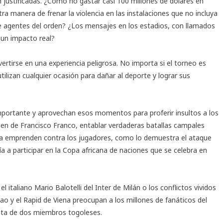
 justificadas. ¿Cómo no gastar casi 100 millones de dólares en
ra manera de frenar la violencia en las instalaciones que no incluya
de agentes del orden? ¿Los mensajes en los estadios, con llamados
o un impacto real?
vertirse en una experiencia peligrosa. No importa si el torneo es
tilizan cualquier ocasión para dañar al deporte y lograr sus
importante y aprovechan esos momentos para proferir insultos a los
men de Francisco Franco, entablar verdaderas batallas campales
, la emprenden contra los jugadores, como lo demuestra el ataque
ía a participar en la Copa africana de naciones que se celebra en
 italiano Mario Balotelli del Inter de Milán o los conflictos vividos
bao y el Rapid de Viena preocupan a los millones de fanáticos del
nta de dos miembros togoleses.