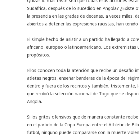
Quizás lo más triste sea que todas esas acciones están
Sudáfrica, después de lo sucedido en Angola? ¿Existe ot
la presencia en las gradas de decenas, a veces miles, 
abiertos a detener las expresiones racistas, han tenid
El simple hecho de asistir a un partido ha llegado a con
africano, europeo o
latinoamericano
. Los extremistas u
propósitos.
Ellos conocen toda la atención que recibe un desafío 
atletas negros, enseñar banderas de la época del régi
dentro y fuera de los recintos y también, tristemente
que recibió la selección nacional de Togo que se dispon
Angola.
Si los gritos ofensivos que de manera constante recibe el
en el partido de la Copa Europa entre el Athletic de Bil
fútbol, ninguno puede compararse con la muerte viole