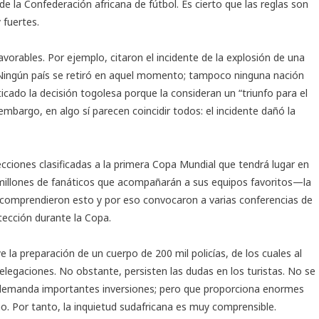
de la Confederación africana de fútbol. Es cierto que las reglas son
 fuertes.
orables. Por ejemplo, citaron el incidente de la explosión de una
Ningún país se retiró en aquel momento; tampoco ninguna nación
icado la decisión togolesa porque la consideran un “triunfo para el
embargo, en algo sí parecen coincidir todos: el incidente dañó la
ecciones clasificadas a la primera Copa Mundial que tendrá lugar en
millones de fanáticos que acompañarán a sus equipos favoritos—la
s comprendieron esto y por eso convocaron a varias conferencias de
tección durante la Copa.
 la preparación de un cuerpo de 200 mil policías, de los cuales al
elegaciones. No obstante, persisten las dudas en los turistas. No se
 demanda importantes inversiones; pero que proporciona enormes
mo. Por tanto, la inquietud sudafricana es muy comprensible.