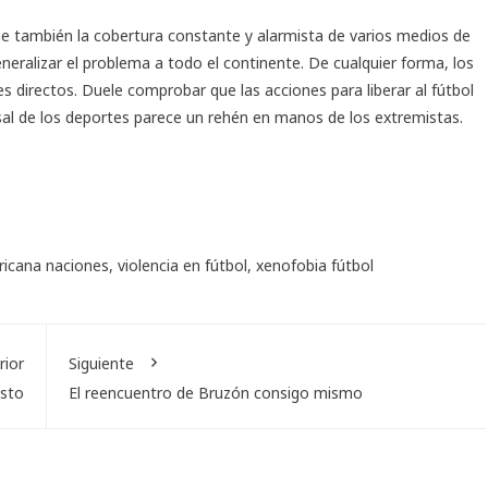
ue también la cobertura constante y alarmista de varios medios de
eralizar el problema a todo el continente. De cualquier forma, los
es directos. Duele comprobar que las acciones para liberar al fútbol
rsal de los deportes parece un rehén en manos de los extremistas.
ricana naciones
,
violencia en fútbol
,
xenofobia fútbol
rior
Siguiente
usto
El reencuentro de Bruzón consigo mismo