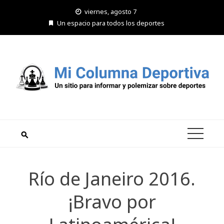
Saltar
viernes, agosto 7
al
Un espacio para todos los deportes
contenido
Río de Janeiro 2016.
¡Bravo por