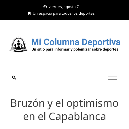
Saltar
viernes, agosto 7
al
Un espacio para todos los deportes
contenido
Bruzón y el optimismo
en el Capablanca