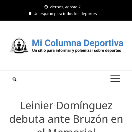
Saltar
viernes, agosto 7
al
Un espacio para todos los deportes
contenido
Leinier Domínguez
debuta ante Bruzón en