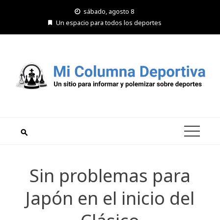
Saltar
sábado, agosto 8
al
Un espacio para todos los deportes
contenido
Sin problemas para
Japón en el inicio del