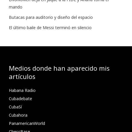
mando
Butacas para auditorio y diseño del espacio
El último baile de Messi terminó en silencio
Medios donde han aparecido mis
artículos
Habana Radio
Cubadebate
CubaSí
Cubahora
PanamericanWorld
ChessBase