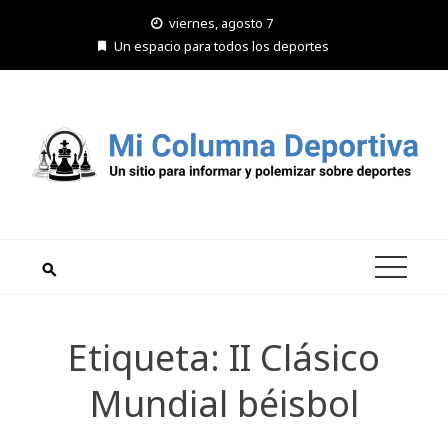
Saltar
viernes, agosto 7
al
Un espacio para todos los deportes
contenido
Etiqueta:
II Clásico
Mundial béisbol