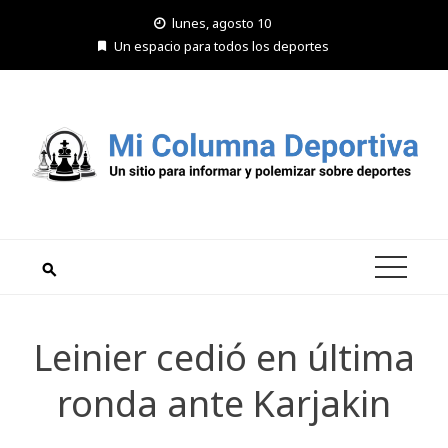
Saltar
lunes, agosto 10
al
Un espacio para todos los deportes
contenido
Leinier cedió en última
ronda ante Karjakin