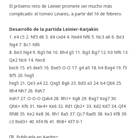
El próximo reto de Leinier promete ser mucho más
complicado: el torneo Linares, a partir del 16 de febrero.
Desarrollo de la partida Leinier-Karjakin
:
1. e4 c5 2. Nf3 d6 3. d4 cxd4 4. Nxd4 Nf6 5. Nc3 a6 6. Be3
Ng4 7. Bc1 Nf6
8. Be3 Ng4 9. Bg5 h6 10. Bh4 g5 11. Bg3 Bg7 12. h3 Nf6 13.
Qe2 Nc6 14. Nxc6
bxc6 15. e5 dxe5 16. Bxe5 O-O 17. g4 a5 18. h4 Bxg4 19. f3
Bf5 20. hxg5
hxg5 21. Qe3 a4 22. Qxg5 Bg6 23. Bd3 a3 24. b4 Qb6 25.
Rh4 Nh7 26. Rxh7
Kxh7 27. O-O-O Qxb4 28. Rh1+ Kg8 29. Bxg7 Kxg7 30.
Qh6+ Kf6 31. Ne4+ Ke6 32. Rd1 Qb2+ 33. Kd2 Kd7 34. Qf4
Rfd8 35. Ke2 Ke8 36. Rh1 Ra5 37. Qc7 Rad5 38. Ke3 Kf8 39.
c3 Rxd3+ 40. Kf4 f6 41. Rh8+ Kf7 0-1
Publicada en
Ajedrez