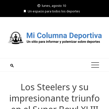
Saltar
lunes, agosto 10
al
Un espacio para todos los deportes
contenido
Los Steelers y su
impresionante triunfo