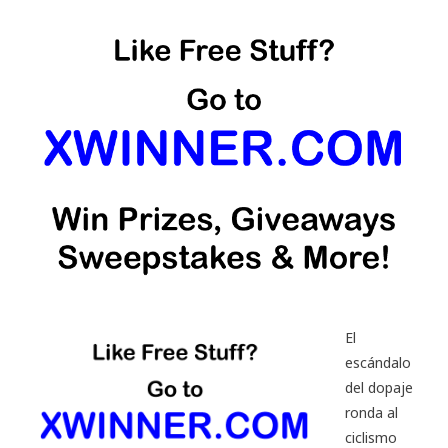
El
escándalo
del dopaje
ronda al
ciclismo