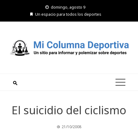
Saltar
domingo, agosto 9
al
Un espacio para todos los deportes
contenido
El suicidio del ciclismo
21/10/2008