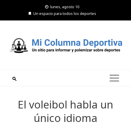
Saltar
lunes, agosto 10
al
Un espacio para todos los deportes
contenido
El voleibol habla un
único idioma