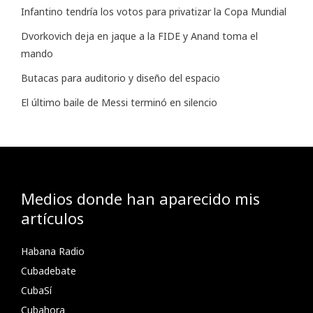
Infantino tendría los votos para privatizar la Copa Mundial
Dvorkovich deja en jaque a la FIDE y Anand toma el
mando
Butacas para auditorio y diseño del espacio
El último baile de Messi terminó en silencio
Medios donde han aparecido mis
artículos
Habana Radio
Cubadebate
CubaSí
Cubahora