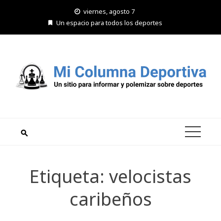
Saltar
viernes, agosto 7
al
Un espacio para todos los deportes
contenido
Etiqueta:
velocistas
caribeños