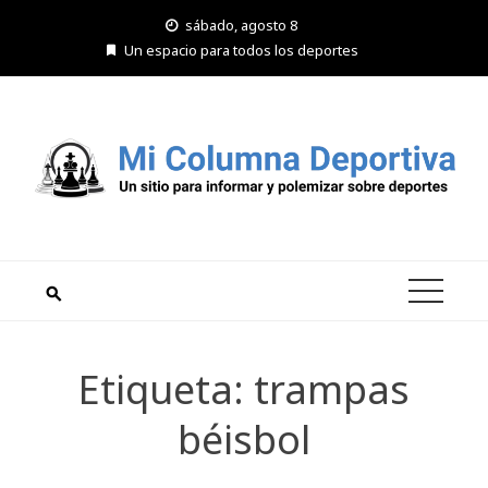
Saltar
sábado, agosto 8
al
Un espacio para todos los deportes
contenido
Etiqueta:
trampas
béisbol