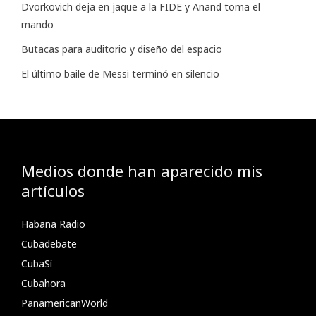
Dvorkovich deja en jaque a la FIDE y Anand toma el
mando
Butacas para auditorio y diseño del espacio
El último baile de Messi terminó en silencio
Medios donde han aparecido mis
artículos
Habana Radio
Cubadebate
CubaSí
Cubahora
PanamericanWorld