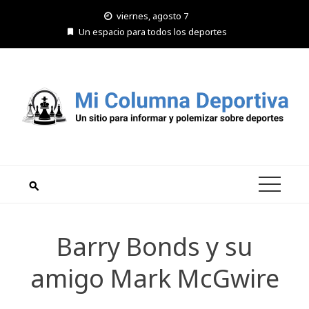
Saltar
viernes, agosto 7
al
Un espacio para todos los deportes
contenido
Barry Bonds y su
amigo Mark McGwire