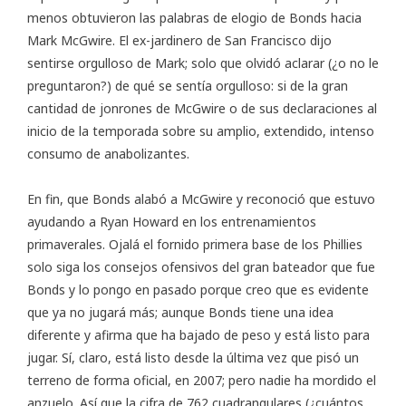
menos obtuvieron las palabras de elogio de Bonds hacia
Mark McGwire
. El ex-jardinero de San Francisco dijo
sentirse orgulloso de Mark; solo que olvidó aclarar (¿o no le
preguntaron?) de qué se sentía orgulloso: si de la gran
cantidad de jonrones de McGwire o de sus declaraciones al
inicio de la temporada sobre su amplio, extendido, intenso
consumo de anabolizantes.
En fin, que Bonds alabó a McGwire y reconoció que estuvo
ayudando a Ryan Howard en los entrenamientos
primaverales. Ojalá el fornido primera base de los Phillies
solo siga los consejos ofensivos del gran bateador que fue
Bonds y lo pongo en pasado porque creo que es evidente
que ya no jugará más; aunque Bonds tiene una idea
diferente y afirma que ha bajado de peso y está listo para
jugar. Sí, claro, está listo desde la última vez que pisó un
terreno de forma oficial, en 2007; pero nadie ha mordido el
anzuelo. Así que la cifra de 762 cuadrangulares (¿cuántos