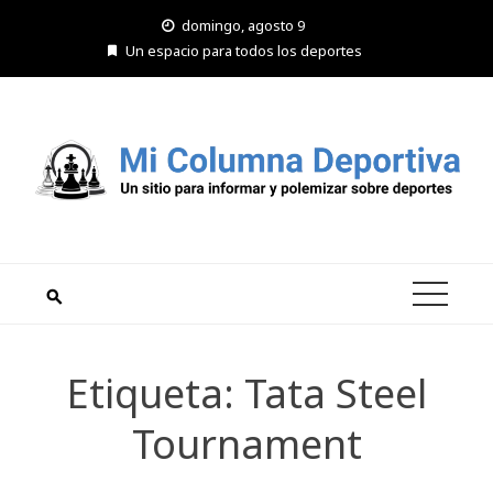
Saltar
domingo, agosto 9
al
Un espacio para todos los deportes
contenido
Etiqueta:
Tata Steel
Tournament