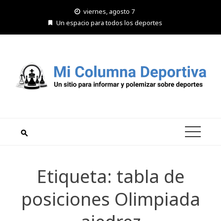
Saltar
viernes, agosto 7
al
Un espacio para todos los deportes
contenido
Etiqueta:
tabla de
posiciones Olimpiada