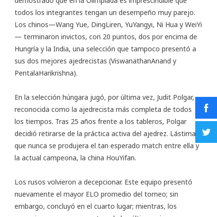
demostrado que en la Olimpiada es imprescindible que
todos los integrantes tengan un desempeño muy parejo.
Los chinos—Wang Yue, DingLiren, YuYangyi, Ni Hua y WeiYi
— terminaron invictos, con 20 puntos, dos por encima de
Hungría y la India, una selección que tampoco presentó a
sus dos mejores ajedrecistas (ViswanathanAnand y
PentalaHarikrishna).
En la selección húngara jugó, por última vez, Judit Polgar,
reconocida como la ajedrecista más completa de todos
los tiempos. Tras 25 años frente a los tableros, Polgar
decidió retirarse de la práctica activa del ajedrez. Lástima
que nunca se produjera el tan esperado match entre ella y
la actual campeona, la china HouYifan.
Los rusos volvieron a decepcionar. Este equipo presentó
nuevamente el mayor ELO promedio del torneo; sin
embargo, concluyó en el cuarto lugar; mientras, los