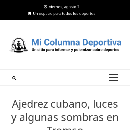
Saltar
viernes, agosto 7
al
Un espacio para todos los deportes
contenido
Ajedrez cubano, luces
y algunas sombras en