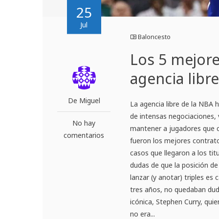
25
Jul
Baloncesto
Los 5 mejore
agencia libr
De Miguel
La agencia libre de la NB
de intensas negociaciones, 
No hay
mantener a jugadores que c
comentarios
fueron los mejores contrat
casos que llegaron a los ti
dudas de que la posición d
lanzar (y anotar) triples es
tres años, no quedaban dud
icónica, Stephen Curry, qui
no era...