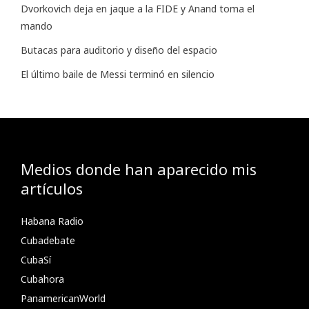
Dvorkovich deja en jaque a la FIDE y Anand toma el
mando
Butacas para auditorio y diseño del espacio
El último baile de Messi terminó en silencio
Medios donde han aparecido mis
artículos
Habana Radio
Cubadebate
CubaSí
Cubahora
PanamericanWorld