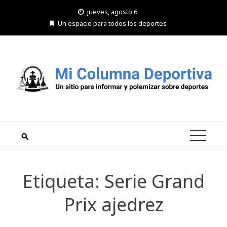
Saltar
jueves, agosto 6
al
Un espacio para todos los deportes
contenido
Etiqueta:
Serie Grand
Prix ajedrez