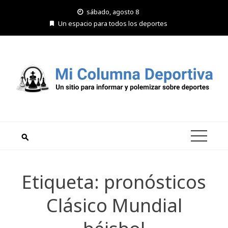
Saltar
sábado, agosto 8
al
Un espacio para todos los deportes
contenido
Etiqueta:
pronósticos
Clásico Mundial