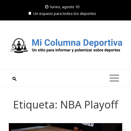
Saltar
lunes, agosto 10
al
Un espacio para todos los deportes
contenido
Etiqueta:
NBA Playoff