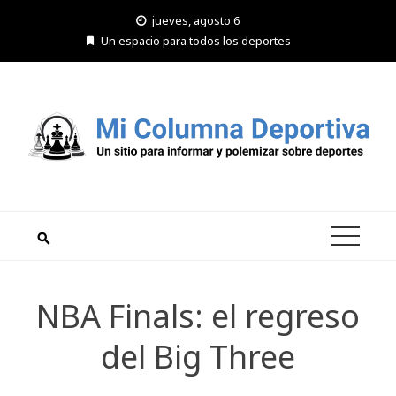
Saltar
jueves, agosto 6
al
Un espacio para todos los deportes
contenido
NBA Finals: el regreso
del Big Three