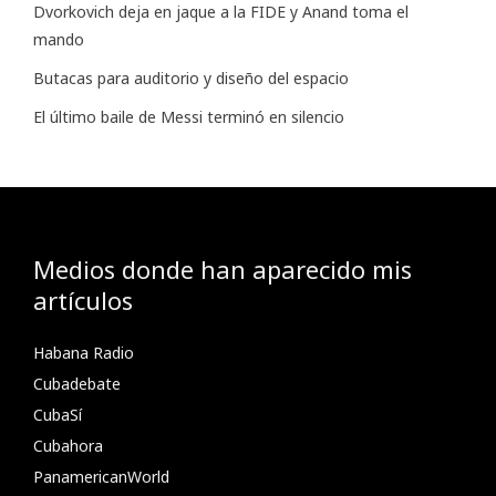
Dvorkovich deja en jaque a la FIDE y Anand toma el
mando
Butacas para auditorio y diseño del espacio
El último baile de Messi terminó en silencio
Medios donde han aparecido mis
artículos
Habana Radio
Cubadebate
CubaSí
Cubahora
PanamericanWorld