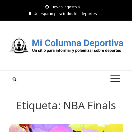
Saltar
jueves, agosto 6
al
Un espacio para todos los deportes
contenido
Etiqueta:
NBA Finals