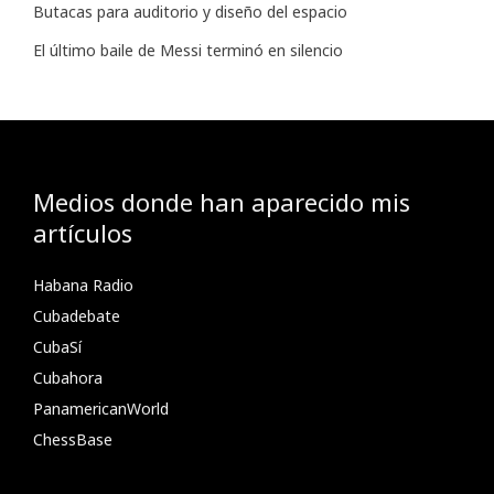
Butacas para auditorio y diseño del espacio
El último baile de Messi terminó en silencio
Medios donde han aparecido mis
artículos
Habana Radio
Cubadebate
CubaSí
Cubahora
PanamericanWorld
ChessBase