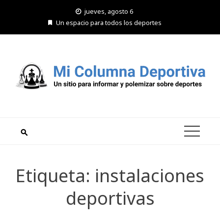
Saltar
jueves, agosto 6
al
Un espacio para todos los deportes
contenido
Etiqueta:
instalaciones
deportivas