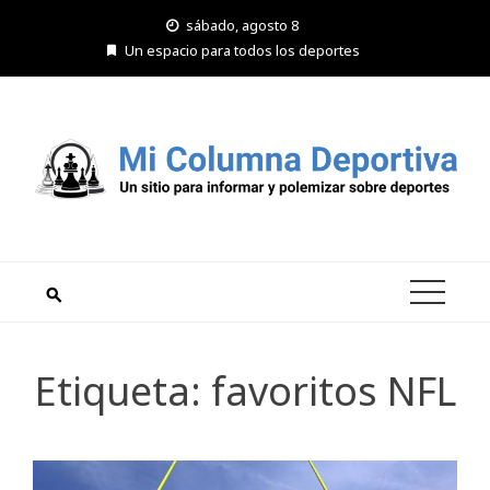
Saltar
sábado, agosto 8
al
Un espacio para todos los deportes
contenido
Etiqueta:
favoritos NFL