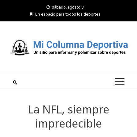
Saltar
sábado, agosto 8
al
Un espacio para todos los deportes
contenido
La NFL, siempre
impredecible