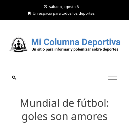
Saltar
sábado, agosto 8
al
Un espacio para todos los deportes
contenido
Mundial de fútbol:
goles son amores