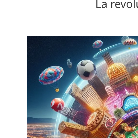
La revol