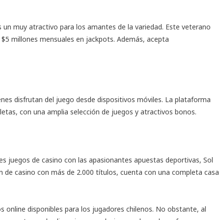
 un muy atractivo para los amantes de la variedad. Este veterano
e $5 millones mensuales en jackpots. Además, acepta
nes disfrutan del juego desde dispositivos móviles. La plataforma
letas, con una amplia selección de juegos y atractivos bonos.
s juegos de casino con las apasionantes apuestas deportivas, Sol
n de casino con más de 2.000 títulos, cuenta con una completa casa
 online disponibles para los jugadores chilenos. No obstante, al