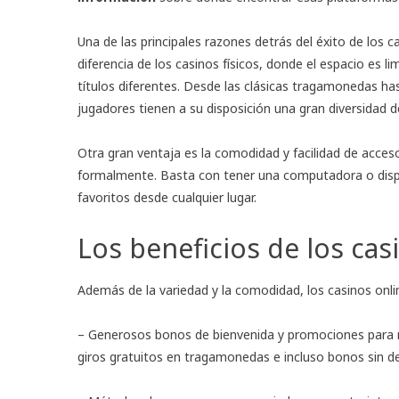
Una de las principales razones detrás del éxito de los c
diferencia de los casinos físicos, donde el espacio es l
títulos diferentes. Desde las clásicas tragamonedas has
jugadores tienen a su disposición una gran diversidad 
Otra gran ventaja es la comodidad y facilidad de acceso
formalmente. Basta con tener una computadora o dispos
favoritos desde cualquier lugar.
Los beneficios de los cas
Además de la variedad y la comodidad, los casinos onlin
– Generosos bonos de bienvenida y promociones para nu
giros gratuitos en tragamonedas e incluso bonos sin d