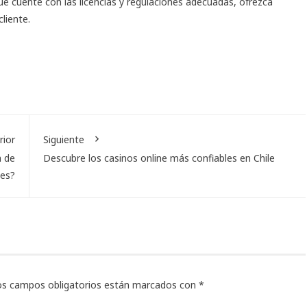
e cuente con las licencias y regulaciones adecuadas, ofrezca
liente.
rior
Siguiente
a de
Descubre los casinos online más confiables en Chile
es?
os campos obligatorios están marcados con
*