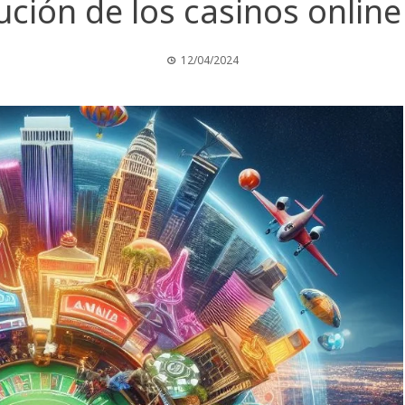
ución de los casinos online
12/04/2024