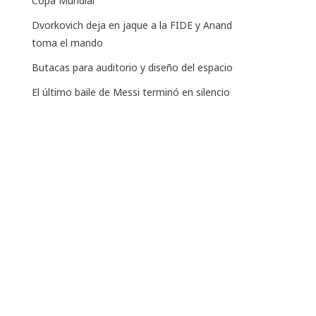
Copa Mundial
Dvorkovich deja en jaque a la FIDE y Anand
toma el mando
Butacas para auditorio y diseño del espacio
El último baile de Messi terminó en silencio