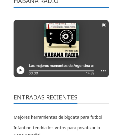
HABANA RADIO
ENTRADAS RECIENTES
Mejores herramientas de bigdata para futbol
Infantino tendría los votos para privatizar la