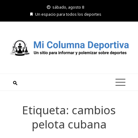
Saltar
sábado, agosto 8
al
Un espacio para todos los deportes
contenido
Etiqueta:
cambios
pelota cubana