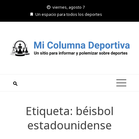
Saltar
viernes, agosto 7
al
Un espacio para todos los deportes
contenido
Etiqueta:
béisbol
estadounidense