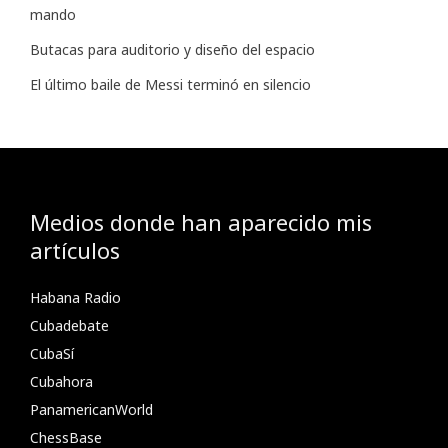
mando
Butacas para auditorio y diseño del espacio
El último baile de Messi terminó en silencio
Medios donde han aparecido mis
artículos
Habana Radio
Cubadebate
CubaSí
Cubahora
PanamericanWorld
ChessBase