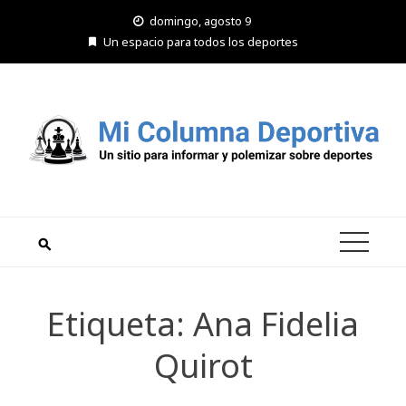
Saltar
domingo, agosto 9
al
Un espacio para todos los deportes
contenido
Etiqueta:
Ana Fidelia
Quirot