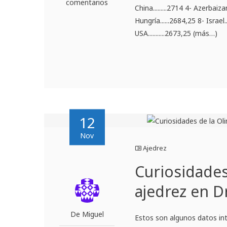
comentarios
China.........2714 4- Azerbaiza
Hungría......2684,25 8
USA...........2673,25 (más…)
12
Nov
Ajedrez
Curiosidades
ajedrez en D
De Miguel
Estos son algunos datos in