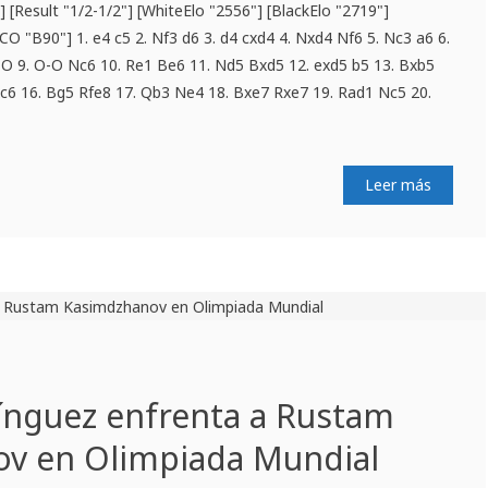
 [Result "1/2-1/2"] [WhiteElo "2556"] [BlackElo "2719"]
CO "B90"] 1. e4 c5 2. Nf3 d6 3. d4 cxd4 4. Nxd4 Nf6 5. Nc3 a6 6.
-O 9. O-O Nc6 10. Re1 Be6 11. Nd5 Bxd5 12. exd5 b5 13. Bxb5
xc6 16. Bg5 Rfe8 17. Qb3 Ne4 18. Bxe7 Rxe7 19. Rad1 Nc5 20.
Leer más
ínguez enfrenta a Rustam
v en Olimpiada Mundial