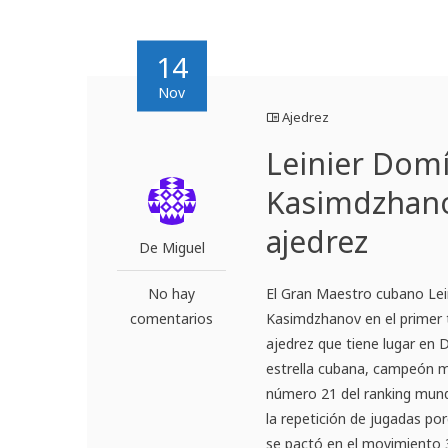
14
Nov
Ajedrez
Leinier Dom
Kasimdzhano
ajedrez
De Miguel
No hay
El Gran Maestro cubano Le
comentarios
Kasimdzhanov en el primer 
ajedrez que tiene lugar en 
estrella cubana, campeón m
número 21 del ranking mundi
la repetición de jugadas p
se pactó en el movimiento 