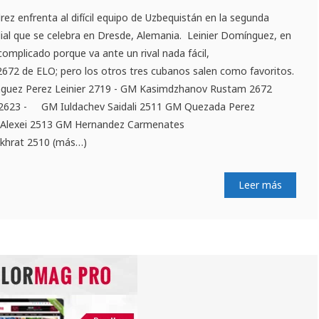
rez enfrenta al difícil equipo de Uzbequistán en la segunda
ial que se celebra en Dresde, Alemania. Leinier Domínguez, en
complicado porque va ante un rival nada fácil,
72 de ELO; pero los otros tres cubanos salen como favoritos.
nguez Perez Leinier 2719 - GM Kasimdzhanov Rustam 2672
 2623 - GM Iuldachev Saidali 2511 GM Quezada Perez
 Alexei 2513 GM Hernandez Carmenates
ukhrat 2510 (más…)
Leer más