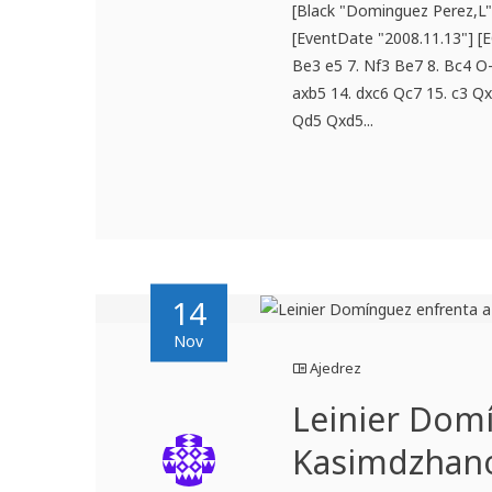
[Black "Dominguez Perez,L"]
[EventDate "2008.11.13"] [E
Be3 e5 7. Nf3 Be7 8. Bc4 O
axb5 14. dxc6 Qc7 15. c3 Q
Qd5 Qxd5...
14
Nov
Ajedrez
Leinier Dom
Kasimdzhano