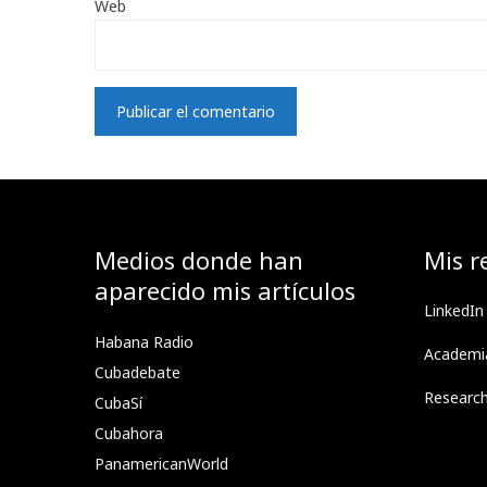
Web
Medios donde han
Mis r
aparecido mis artículos
LinkedIn
Habana Radio
Academi
Cubadebate
Researc
CubaSí
Cubahora
PanamericanWorld