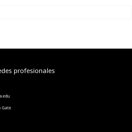
edes profesionales
a.edu
h Gate