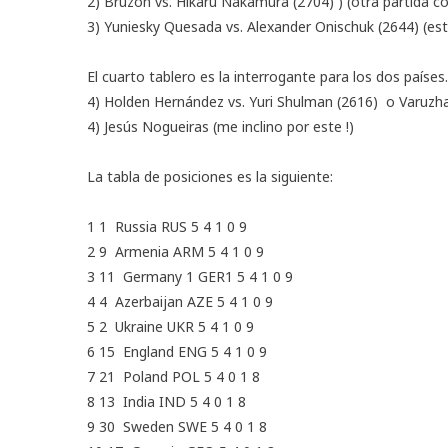
2) Bruzón vs. Hikaru Nakamura (2704) ) (otra partida co
3) Yuniesky Quesada vs. Alexander Onischuk (2644) (est
El cuarto tablero es la interrogante para los dos países.
4) Holden Hernández vs. Yuri Shulman (2616) o Varuzh
4) Jesús Nogueiras (me inclino por este !)
La tabla de posiciones es la siguiente:
1 1 Russia RUS 5 4 1 0 9
2 9 Armenia ARM 5 4 1 0 9
3 11 Germany 1 GER1 5 4 1 0 9
4 4 Azerbaijan AZE 5 4 1 0 9
5 2 Ukraine UKR 5 4 1 0 9
6 15 England ENG 5 4 1 0 9
7 21 Poland POL 5 4 0 1 8
8 13 India IND 5 4 0 1 8
9 30 Sweden SWE 5 4 0 1 8