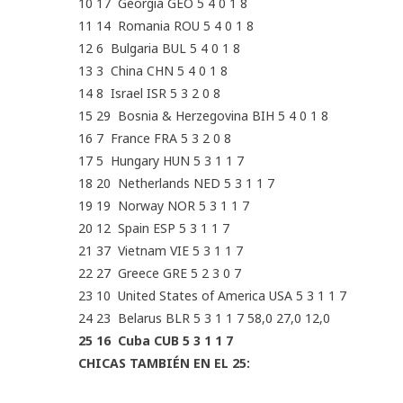
10 17 Georgia GEO 5 4 0 1 8
11 14 Romania ROU 5 4 0 1 8
12 6 Bulgaria BUL 5 4 0 1 8
13 3 China CHN 5 4 0 1 8
14 8 Israel ISR 5 3 2 0 8
15 29 Bosnia & Herzegovina BIH 5 4 0 1 8
16 7 France FRA 5 3 2 0 8
17 5 Hungary HUN 5 3 1 1 7
18 20 Netherlands NED 5 3 1 1 7
19 19 Norway NOR 5 3 1 1 7
20 12 Spain ESP 5 3 1 1 7
21 37 Vietnam VIE 5 3 1 1 7
22 27 Greece GRE 5 2 3 0 7
23 10 United States of America USA 5 3 1 1 7
24 23 Belarus BLR 5 3 1 1 7 58,0 27,0 12,0
25 16 Cuba CUB 5 3 1 1 7
CHICAS TAMBIÉN EN EL 25: