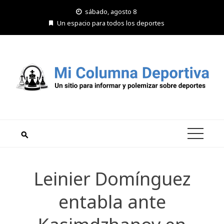
Saltar
sábado, agosto 8
al
Un espacio para todos los deportes
contenido
Leinier Domínguez
entabla ante