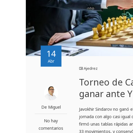
14
Abr
Ajedrez
Torneo de Ca
ganar ante Yi
De Miguel
Javokhir Sindarov no ganó e
jornada con algo casi igual
No hay
firmó unas tablas rápidas 
comentarios
33 movimientos, y conserv