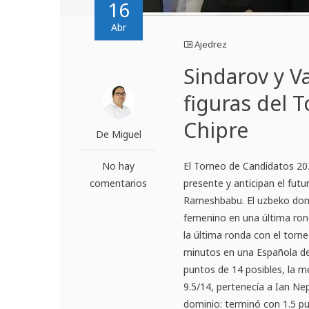
16
Abr
Ajedrez
Sindarov y Va
figuras del 
Chipre
De Miguel
No hay
El Torneo de Candidatos 2
comentarios
presente y anticipan el futu
Rameshbabu. El uzbeko domin
femenino en una última ron
la última ronda con el torn
minutos en una Española de 
puntos de 14 posibles, la me
9.5/14, pertenecía a Ian Ne
dominio: terminó con 1.5 pun