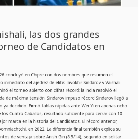
ishali, las dos grandes
Torneo de Candidatos en
026 concluyó en Chipre con dos nombres que resumen el
ro inmediato del ajedrez de elite: Javokhir Sindarov y Vaishali
ó el torneo abierto con cifras récord; la india resolvió el
da de máxima tensión. Sindarov impuso récord Sindarov llegó a
eo ya decidido. Firmó tablas rápidas ante Wei Yi en apenas ocho
los Cuatro Caballos, resultado suficiente para cerrar con 10
jor marca en la historia del Candidatos. El récord anterior,
pomniachtchi, en 2022. La diferencia final también explica su
tos de ventaja sobre Anish Giri (8.5/14), segundo en solitar...