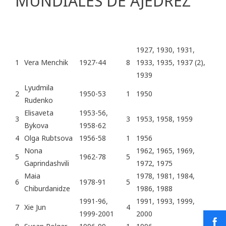
MUNDIALES DE AJEDREZ
1927, 1930, 1931,
1
Vera Menchik
1927-44
8
1933, 1935, 1937 (2),
1939
Lyudmila
2
1950-53
1
1950
Rudenko
Elisaveta
1953-56,
3
3
1953, 1958, 1959
Bykova
1958-62
4
Olga Rubtsova
1956-58
1
1956
Nona
1962, 1965, 1969,
5
1962-78
5
Gaprindashvili
1972, 1975
Maia
1978, 1981, 1984,
6
1978-91
5
Chiburdanidze
1986, 1988
1991-96,
1991, 1993, 1999,
7
Xie Jun
4
1999-2001
2000