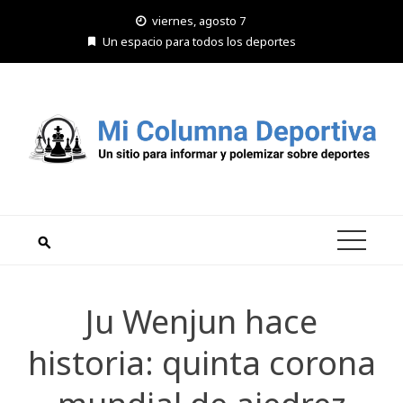
Saltar
viernes, agosto 7
al
Un espacio para todos los deportes
contenido
Ju Wenjun hace
historia: quinta corona