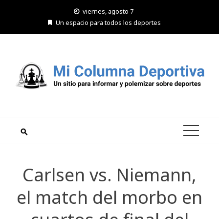
Saltar
viernes, agosto 7
al
Un espacio para todos los deportes
contenido
Carlsen vs. Niemann,
el match del morbo en