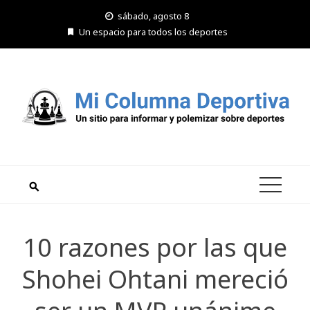
Saltar
sábado, agosto 8
al
Un espacio para todos los deportes
contenido
10 razones por las que
Shohei Ohtani mereció