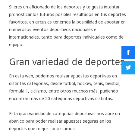
Si eres un aficionado de los deportes y te gusta intentar
pronosticar los futuros posibles resultados en tus deportes
favoritos, en circus.es tenemos la posibilidad de apostar en
numerosos eventos deportivos nacionales e
internacionales, tanto para deportes individuales como de
equipo.
Gran variedad de deportes
En esta web, podemos realizar
apuestas deportivas
en
distintas categorías, desde fútbol, hockey, tenis, béisbol,
fórmula 1, ciclismo, entre otros muchos más, pudiendo
encontrar más de 20 categorías deportivas distintas.
Esta gran variedad de categorías deportivas nos abre un
abanico para poder realizar apuestas seguras en los
deportes que mejor conozcamos.