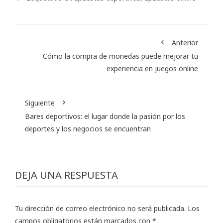
Anterior
Cómo la compra de monedas puede mejorar tu
experiencia en juegos online
Siguiente
Bares deportivos: el lugar donde la pasión por los
deportes y los negocios se encuentran
DEJA UNA RESPUESTA
Tu dirección de correo electrónico no será publicada.
Los
campos obligatorios están marcados con
*