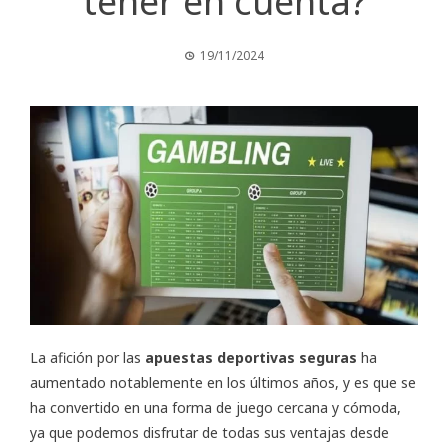
tener en cuenta?
19/11/2024
La afición por las
apuestas deportivas seguras
ha
aumentado notablemente en los últimos años, y es que se
ha convertido en una forma de juego cercana y cómoda,
ya que podemos disfrutar de todas sus ventajas desde