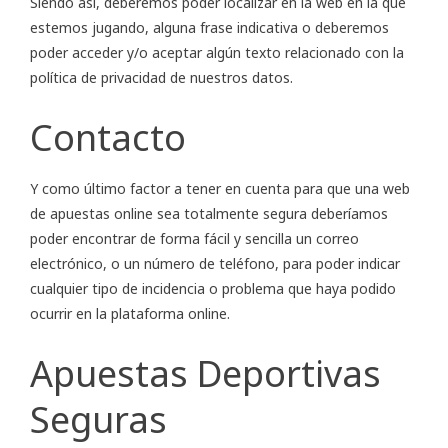
Siendo así, deberemos poder localizar en la web en la que
estemos jugando, alguna frase indicativa o deberemos
poder acceder y/o aceptar algún texto relacionado con la
política de privacidad de nuestros datos.
Contacto
Y como último factor a tener en cuenta para que una web
de apuestas online sea totalmente segura deberíamos
poder encontrar de forma fácil y sencilla un correo
electrónico, o un número de teléfono, para poder indicar
cualquier tipo de incidencia o problema que haya podido
ocurrir en la plataforma online.
Apuestas Deportivas
Seguras