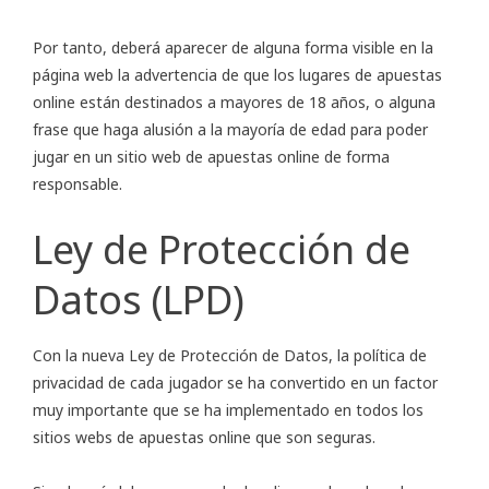
Por tanto, deberá aparecer de alguna forma visible en la
página web la advertencia de que los lugares de apuestas
online están destinados a mayores de 18 años, o alguna
frase que haga alusión a la mayoría de edad para poder
jugar en un sitio web de apuestas online de forma
responsable.
Ley de Protección de
Datos (LPD)
Con la nueva Ley de Protección de Datos, la política de
privacidad de cada jugador se ha convertido en un factor
muy importante que se ha implementado en todos los
sitios webs de apuestas online que son seguras.