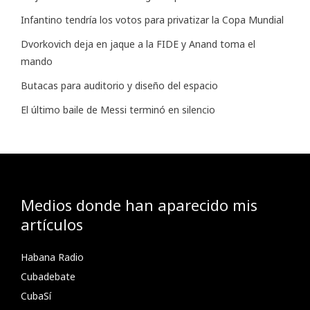
Infantino tendría los votos para privatizar la Copa Mundial
Dvorkovich deja en jaque a la FIDE y Anand toma el
mando
Butacas para auditorio y diseño del espacio
El último baile de Messi terminó en silencio
Medios donde han aparecido mis
artículos
Habana Radio
Cubadebate
CubaSí