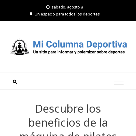
Saltar
sábado, agosto 8
al
Un espacio para todos los deportes
contenido
Descubre los
beneficios de la