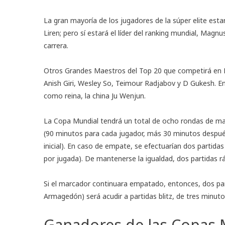
La gran mayoría de los jugadores de la súper elite esta
Liren; pero sí estará el líder del ranking mundial, Magn
carrera.
Otros Grandes Maestros del Top 20 que competirá en 
Anish Giri, Wesley So, Teimour Radjabov y D Gukesh. E
como reina
, la china Ju Wenjun.
La Copa Mundial tendrá un total de ocho rondas de mat
(90 minutos para cada jugador, más 30 minutos despu
inicial). En caso de empate, se efectuarían dos partid
por jugada). De mantenerse la igualdad, dos partidas 
Si el marcador continuara empatado, entonces, dos parti
Armagedón) será acudir a partidas blitz, de tres minut
Ganadores de las Copas 