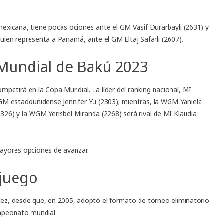
mexicana, tiene pocas ociones ante el GM Vasif Durarbayli (2631) y
uien representa a Panamá, ante el GM Eltaj Safarli (2607).
 Mundial de Bakú 2023
petirá en la Copa Mundial. La líder del ranking nacional, MI
GM estadounidense Jennifer Yu (2303); mientras, la WGM Yaniela
6) y la WGM Yerisbel Miranda (2268) será rival de MI Klaudia
mayores opciones de avanzar.
juego
rez, desde que, en 2005, adoptó el formato de torneo eliminatorio
ampeonato mundial.