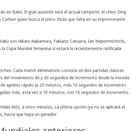
rán en Bakú. El gran ausente será el actual campeón, el chino Ding
us Carlsen quien busca el único título que falta en su impresionante
Bakú son Hikaru Nakamura, Fabiano Caruana, Ian Nepomnichtchi,
n la Copa Mundial femenina sí estará la recientemente
ratificada
ches. Cada match eliminatorio consiste en dos partidas clásicas
és del movimiento 40 y 30 segundos de incremento desde la movida
as de ajedrez rápido (a 25 minutos, más 10 segundos de incremento
rápidas más, esta vez a 10 minutos, con 10 segundos de incremento.
das blitz, a cinco minutos. La última opción (ya no se aplicará el
os, hasta que haya un ganador.
Mundiales anteriores