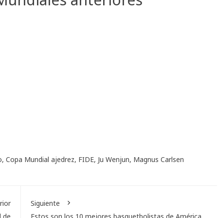
o
,
Copa Mundial ajedrez
,
FIDE
,
Ju Wenjun
,
Magnus Carlsen
rior
Siguiente
l de
Estos son los 10 mejores basquetbolistas de América