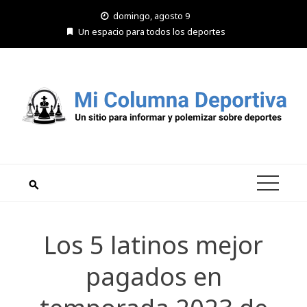
Saltar
domingo, agosto 9
al
Un espacio para todos los deportes
contenido
Los 5 latinos mejor
pagados en