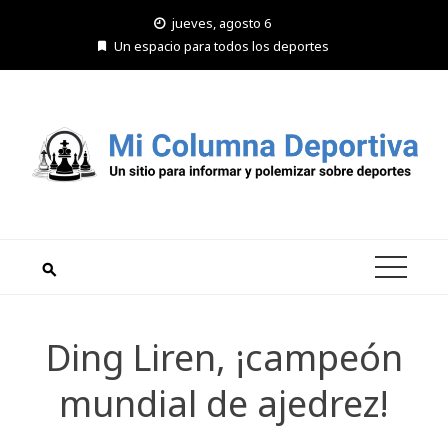
Saltar
jueves, agosto 6
al
Un espacio para todos los deportes
contenido
Ding Liren, ¡campeón
mundial de ajedrez!