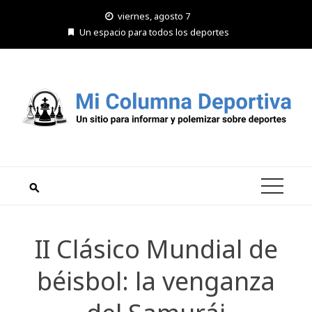
Saltar
viernes, agosto 7
al
Un espacio para todos los deportes
contenido
II Clásico Mundial de
béisbol: la venganza