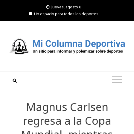
Saltar
jueves, agosto 6
al
Un espacio para todos los deportes
contenido
Magnus Carlsen
regresa a la Copa