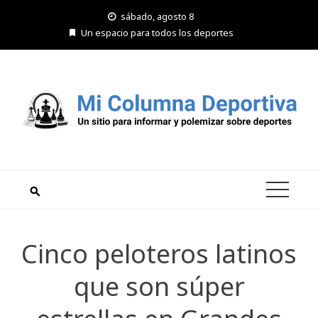
Saltar
sábado, agosto 8
al
Un espacio para todos los deportes
contenido
Cinco peloteros latinos
que son súper