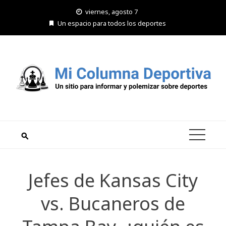
Saltar
viernes, agosto 7
al
Un espacio para todos los deportes
contenido
Jefes de Kansas City
vs. Bucaneros de