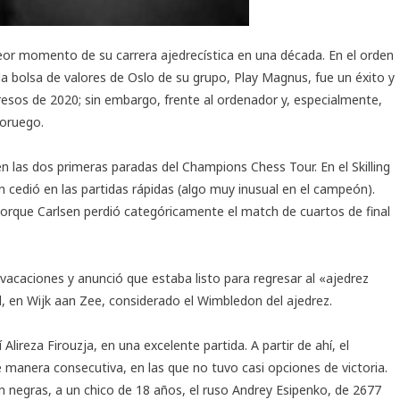
or momento de su carrera ajedrecística en una década. En el orden
la bolsa de valores de Oslo de su grupo, Play Magnus, fue
un éxito
y
resos de 2020
; sin embargo, frente al ordenador y, especialmente,
noruego.
en las dos primeras paradas del Champions Chess Tour. En el Skilling
 cedió en las partidas rápidas (algo muy inusual en el campeón).
porque Carlsen perdió categóricamente el match de cuartos de final
caciones y anunció que estaba listo para regresar al «ajedrez
l
, en Wijk aan Zee, considerado el Wimbledon del ajedrez.
í Alireza Firouzja
, en una excelente partida. A partir de ahí, el
manera consecutiva, en las que no tuvo casi opciones de victoria.
on negras, a un chico de 18 años, el ruso Andrey Esipenko, de 2677