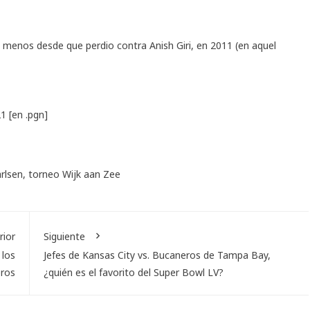
 menos desde que perdio contra Anish Giri, en 2011 (en aquel
21
[en .pgn]
rlsen
,
torneo Wijk aan Zee
rior
Siguiente
 los
Jefes de Kansas City vs. Bucaneros de Tampa Bay,
eros
¿quién es el favorito del Super Bowl LV?