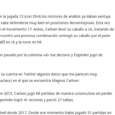
n la jugada 12 (con Dh4) los motores de análisis ya daban ventaja
 sabe defenderse muy bien en posiciones desventajosas. Esta vez
el movimiento 17. Antes, Carlsen llevó su caballo a c6, tratando de
encontró una preciosa combinación: entregó su caballo por el peón
l en c6 y la torre en h8.
peón pasado por la columna «d» fue decisivo y Esipenko jugó de
n su
cuenta en Twitter
algunos datos que me parecen muy
 aclaro) en el que se encuentra Magnus Carlsen:
 en 2015, Carlsen jugó 68 partidas de manera consecutiva sin perder
período logró 41 victorias y pactó 27 tablas.
 Steel desde 2017. Desde ese momento había jugado 51 partidas en