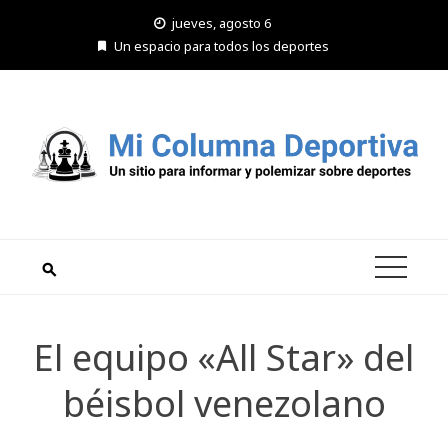
Saltar
jueves, agosto 6
al
Un espacio para todos los deportes
contenido
El equipo «All Star» del
béisbol venezolano